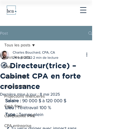
Post
Tous les posts
Charles Bouchard, CPA, CA
Tous les posts
24 oct. 2022
2 min de lecture
🧭 Directeur(trice) –
PME
Cabinet CPA en forte
Finance PME
croissance
Fiscalité PME
Dernière mise à jour :
8 mai 2025
Projections financières
Salaire :
 90 000 $ à 120 000 $
Cash flow
Lieu :
 Télétravail 100 %
Type :
 Temps plein
Comptabilité PME
CPA entreprise
📌 Tu veux diriger avec impact sans 