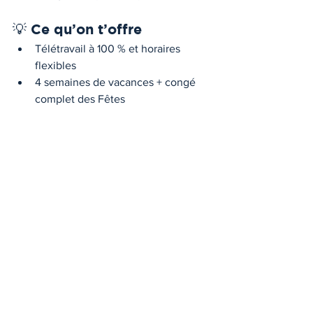
💡 Ce qu’on t’offre
Télétravail à 100 % et horaires 
flexibles
4 semaines de vacances + congé 
complet des Fêtes
4 journées personnelles / maladies
Assurance collective complète
Accès à un bureau physique si 
désiré
Plan clair de progression vers un 
poste de directeur principal
📩 
Poste dès maintenant en envoyant 
ton CV à
info@bcacpa.ca
Carrières