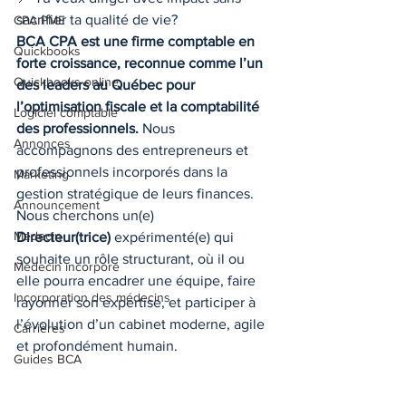
sacrifier ta qualité de vie?
CPA PME
BCA CPA est une firme comptable en 
Quickbooks
forte croissance, reconnue comme l’un 
Quickbooks online
des leaders au Québec pour 
l’optimisation fiscale et la comptabilité 
Logiciel comptable
des professionnels.
 Nous 
Annonces
accompagnons des entrepreneurs et 
professionnels incorporés dans la 
Marketing
gestion stratégique de leurs finances.
Announcement
Nous cherchons un(e) 
Medecin
Directeur(trice)
 expérimenté(e) qui 
souhaite un rôle structurant, où il ou 
Médecin incorporé
elle pourra encadrer une équipe, faire 
Incorporation des médecins
rayonner son expertise, et participer à 
l’évolution d’un cabinet moderne, agile 
Carrières
et profondément humain.
Guides BCA