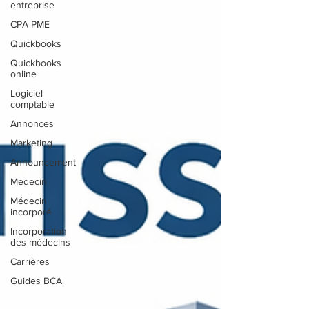
entreprise
CPA PME
Quickbooks
Quickbooks
online
Logiciel
comptable
Annonces
Marketing
Announcement
Medecin
Médecin
incorporé
Incorporation
des médecins
Carrières
Guides BCA