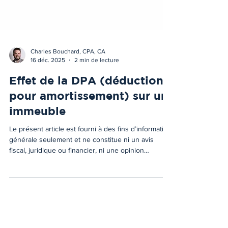
Charles Bouchard, CPA, CA
16 déc. 2025
2 min de lecture
Effet de la DPA (déduction
pour amortissement) sur un
immeuble
Le présent article est fourni à des fins d’information
générale seulement et ne constitue ni un avis
fiscal, juridique ou financier, ni une opinion
professionnelle adaptée à une situation
particulière. Les règles fiscales sont complexes,
sujettes à interprétation et peuvent varier selon les
faits propres à chaque contribuable. Bien que nous
nous efforcions de fournir de l’information exacte