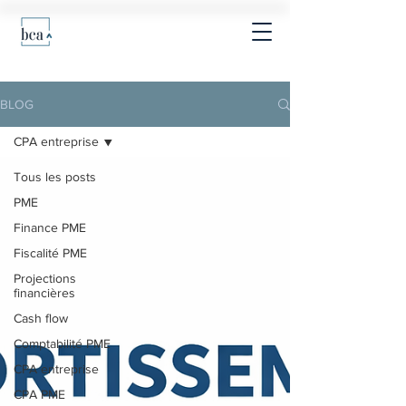
BLOG
CPA entreprise
Tous les posts
PME
Finance PME
Fiscalité PME
Projections
financières
Cash flow
Comptabilité PME
CPA entreprise
CPA PME