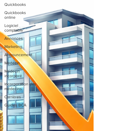
Quickbooks
Quickbooks
online
Logiciel
comptable
Annonces
Marketing
Announcement
Medecin
Médecin
incorporé
Incorporation des
médecins
Carrières
Guides BCA